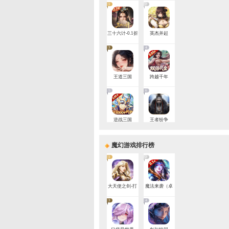
3
决战
5
一刀