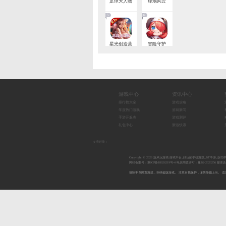
苍
5
帕
7
1