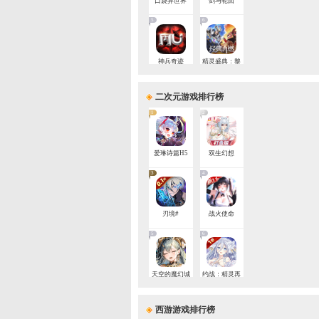
返利
7
1
热血
九
3
忍
5